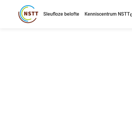
Sleufloze belofte
Kenniscentrum NSTT