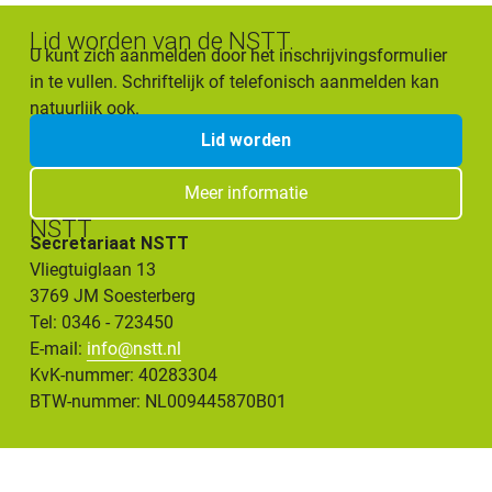
Lid worden van de NSTT.
U kunt zich aanmelden door het inschrijvingsformulier
in te vullen. Schriftelijk of telefonisch aanmelden kan
natuurlijk ook.
Lid worden
Meer informatie
NSTT
Secretariaat NSTT
Vliegtuiglaan 13
3769 JM Soesterberg
Tel: 0346 - 723450
E-mail:
info@nstt.nl
KvK-nummer: 40283304
BTW-nummer: NL009445870B01