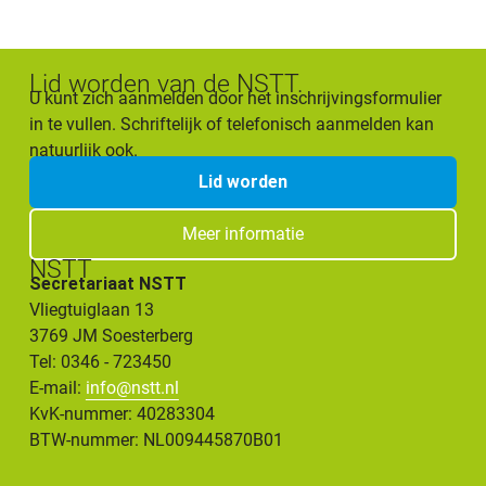
Lid worden van de NSTT.
U kunt zich aanmelden door het inschrijvingsformulier
in te vullen. Schriftelijk of telefonisch aanmelden kan
natuurlijk ook.
Lid worden
Meer informatie
NSTT
Secretariaat NSTT
Vliegtuiglaan 13
3769 JM Soesterberg
Tel: 0346 - 723450
E-mail:
info@nstt.nl
KvK-nummer: 40283304
BTW-nummer: NL009445870B01