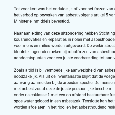
Tot voor kort was het onduidelijk of voor het frezen va
het verbod op bewerken van asbest volgens artikel 5 van
Ministerie inmiddels bevestigd.
Naar aanleiding van deze uitzondering hebben Stichtin
kousrenovaties en -reparaties in riolen met asbesthou
voor mens en milieu worden uitgevoerd. De werkinstructie
blootstellingsonderzoeken bij robotfrezen van asbestho
aandachtspunten voor een juiste voorbereiding tot aan 
Zoals altijd is bij vermoedelijke aanwezigheid van asbe
noodzakelijk. Als uit de inventarisatie blijkt dat de vo
aanvang aanmelden bij de arbeidsinspectie. De mensen 
met asbest zodat deze de juiste persoonlijke bescherm
onder risicoklasse 1 met een op afstand bestuurbare f
spoelwater geloosd in een asbestzak. Tenslotte kan het 
worden afgelaten in het riool en het asbesthoudend res