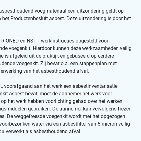
n asbesthoudend voegmateriaal een uitzondering geldt op
 het Productenbesluit asbest. Deze uitzondering is door het
g RIONED en NSTT werkinstructies opgesteld voor
dende voegenkit. Hierdoor kunnen deze werkzaamheden veilig
 is afgeleid uit de praktijk en gebaseerd op eerdere
udende voegenkit. Zij bevat o.a. een stappenplan met
verwerking van het asbesthoudend afval.
st, voorafgaand aan het werk een asbestinventarisatie
egenkit asbest bevat, moet de aannemer het werk voor
op het werk hebben voorlichting gehad over het werken
ingsmiddelen gebruiken. De aannemer kan vervolgens frezen
rees. De weggefreesde voegenkit wordt met het opgezogen
voorbezonken water via een asbestfilter van 5 micron veilig
idu verwerkt als asbesthoudend afval.