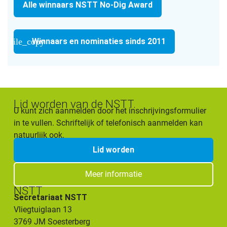
Alle winnaars NSTT No-Dig Award
file_copy
Winnaars en nominaties sinds 2011
Lid worden van de NSTT.
U kunt zich aanmelden door het inschrijvingsformulier
in te vullen. Schriftelijk of telefonisch aanmelden kan
natuurlijk ook.
Lid worden
Meer informatie
NSTT
Secretariaat NSTT
Vliegtuiglaan 13
3769 JM Soesterberg