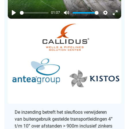
l
a
01:07
y
P
M
S
E
l
u
e
n
a
t
t
t
y
e
t
e
i
r
n
f
g
u
s
l
l
s
c
r
De inzending betreft het sleufloos verwijderen
e
van buitengebruik gestelde transportleidingen 4”
e
t/m 10” over afstanden > 900m inclusief zinkers
n