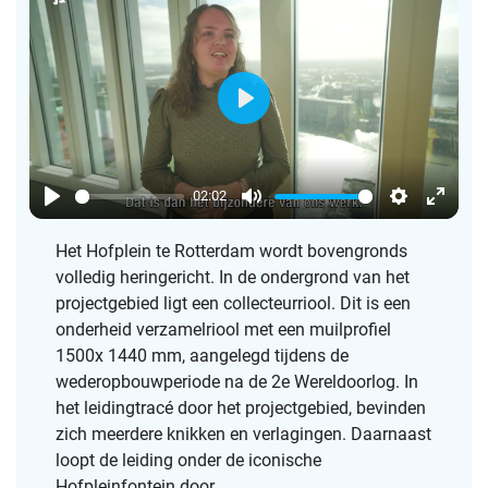
P
l
a
02:02
y
P
M
S
E
l
u
e
n
Het Hofplein te Rotterdam wordt bovengronds
volledig heringericht. In de ondergrond van het
a
t
t
t
projectgebied ligt een collecteurriool. Dit is een
y
e
t
e
onderheid verzamelriool met een muilprofiel
i
r
1500x 1440 mm, aangelegd tijdens de
n
f
wederopbouwperiode na de 2e Wereldoorlog. In
g
u
het leidingtracé door het projectgebied, bevinden
s
l
zich meerdere knikken en verlagingen. Daarnaast
l
loopt de leiding onder de iconische
s
Hofpleinfontein door.