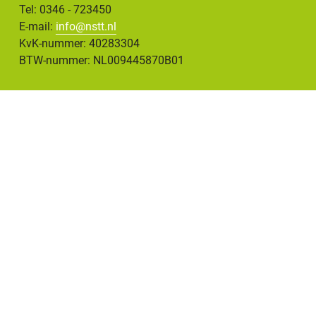
Tel: 0346 - 723450
E-mail:
info@nstt.nl
KvK-nummer: 40283304
BTW-nummer: NL009445870B01