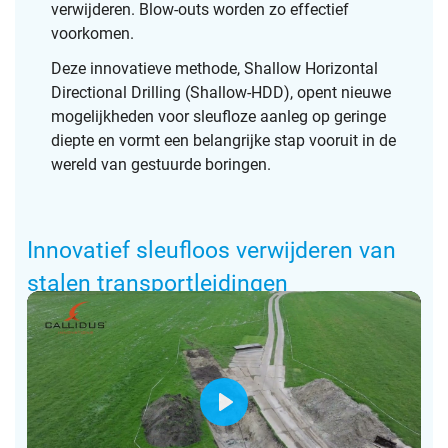
verwijderen. Blow-outs worden zo effectief
voorkomen.
Deze innovatieve methode, Shallow Horizontal
Directional Drilling (Shallow-HDD), opent nieuwe
mogelijkheden voor sleufloze aanleg op geringe
diepte en vormt een belangrijke stap vooruit in de
wereld van gestuurde boringen.
Innovatief sleufloos verwijderen van
stalen transportleidingen
P