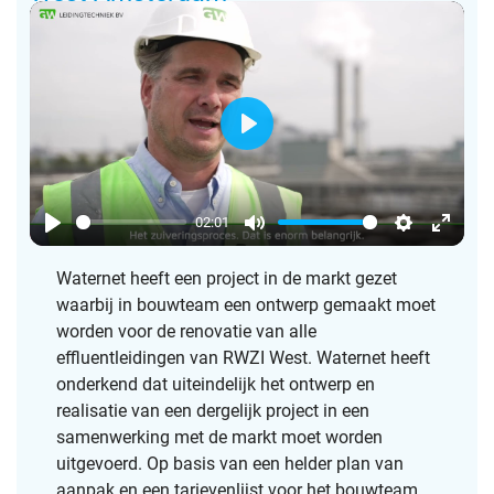
P
l
a
02:01
y
P
M
S
E
l
u
e
n
Waternet heeft een project in de markt gezet
waarbij in bouwteam een ontwerp gemaakt moet
a
t
t
t
worden voor de renovatie van alle
y
e
t
e
effluentleidingen van RWZI West. Waternet heeft
i
r
onderkend dat uiteindelijk het ontwerp en
n
f
realisatie van een dergelijk project in een
g
u
samenwerking met de markt moet worden
s
l
uitgevoerd. Op basis van een helder plan van
l
aanpak en een tarievenlijst voor het bouwteam